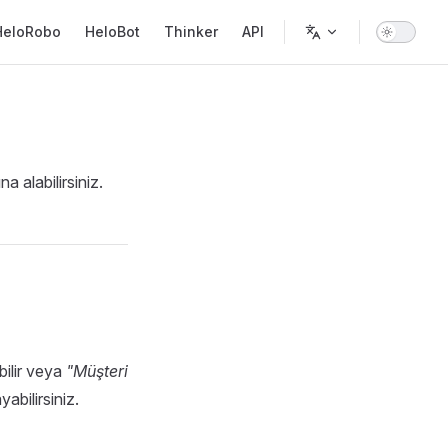
in Navigation
HeloRobo
HeloBot
Thinker
API
 alabilirsiniz.
bilir veya
"Müşteri
abilirsiniz.