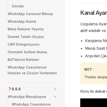
Gönder
Kanal Ayar
WhatsApp Carousel Mesajı
WhatsApp Arama
Uygulama Ayarla
Meta Reklamı Yayınla
aktif edebilir ve 
Destek Talebi Oluştur
Karşılama Me
CAPI Entegrasyonu
Mesai Saati 
Otomatik Sohbet Atama
Arşivden Çık
BillTekrom Rehberi
WhatsApp Coexistence
NOT :
Hataları ve Çözüm Yöntemleri
Thinker akışlar
❓S.S.S
Konu ile alakalı 
WhatsApp Mesajlaşma
WhatsApp Coexistence