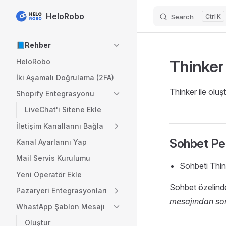
HeloRobo
Search
K
Skip to content
Sidebar Navigation
📘Rehber
Thinker 
HeloRobo
İki Aşamalı Doğrulama (2FA)
Thinker ile oluş
Shopify Entegrasyonu
LiveChat'i Sitene Ekle
İletişim Kanallarını Bağla
Sohbet Pe
Kanal Ayarlarını Yap
Mail Servis Kurulumu
Sohbeti Thi
Yeni Operatör Ekle
Sohbet özelinde
Pazaryeri Entegrasyonları
mesajından son
WhastApp Şablon Mesajı
Oluştur