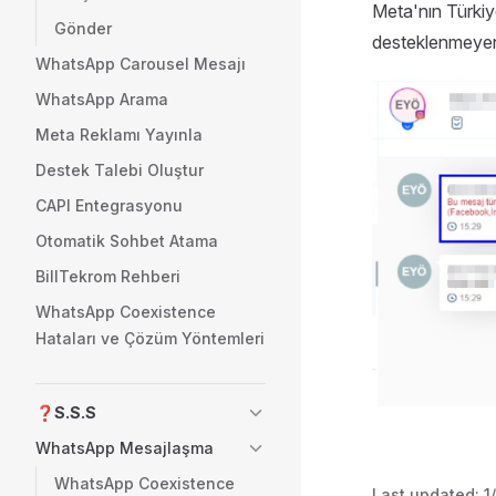
Meta'nın Türkiy
Gönder
desteklenmeyen m
WhatsApp Carousel Mesajı
WhatsApp Arama
Meta Reklamı Yayınla
Destek Talebi Oluştur
CAPI Entegrasyonu
Otomatik Sohbet Atama
BillTekrom Rehberi
WhatsApp Coexistence
Hataları ve Çözüm Yöntemleri
❓S.S.S
WhatsApp Mesajlaşma
WhatsApp Coexistence
Last updated:
1