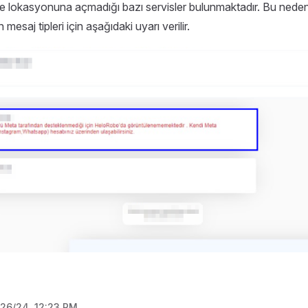
e lokasyonuna açmadığı bazı servisler bulunmaktadır. Bu nede
esaj tipleri için aşağıdaki uyarı verilir.
/26/24, 12:23 PM