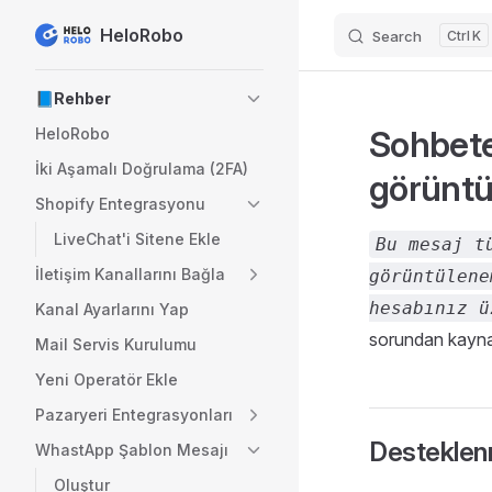
HeloRobo
Search
K
Skip to content
Sidebar Navigation
📘Rehber
Sohbete
HeloRobo
İki Aşamalı Doğrulama (2FA)
görünt
Shopify Entegrasyonu
LiveChat'i Sitene Ekle
Bu mesaj t
İletişim Kanallarını Bağla
görüntülene
hesabınız ü
Kanal Ayarlarını Yap
sorundan kaynakl
Mail Servis Kurulumu
Yeni Operatör Ekle
Pazaryeri Entegrasyonları
Destekle
WhastApp Şablon Mesajı
Oluştur