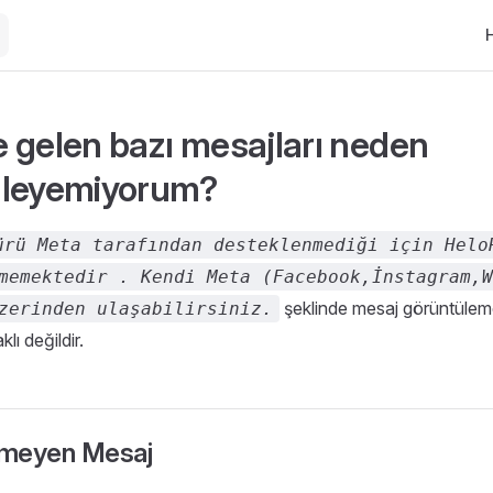
Ma
 gelen bazı mesajları neden
üleyemiyorum?
ürü Meta tarafından desteklenmediği için Helo
memektedir . Kendi Meta (Facebook,İnstagram,W
şeklinde mesaj görüntüleme
zerinden ulaşabilirsiniz.
ı değildir.
nmeyen Mesaj