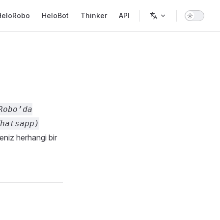
in Navigation
HeloRobo
HeloBot
Thinker
API
Robo’da
hatsapp)
niz herhangi bir