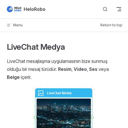
Skip to content
HeloRobo
Menu
Return to top
LiveChat Medya
LiveChat mesajlaşma uygulamasının bize sunmuş
olduğu bir mesaj türüdür.
Resim
,
Video
,
Ses
veya
Belge
içerir.