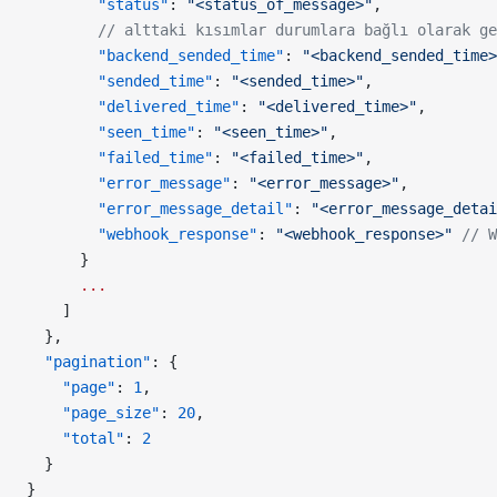
        "status"
: 
"<status_of_message>"
,
        // alttaki kısımlar durumlara bağlı olarak ge
        "backend_sended_time"
: 
"<backend_sended_time>
        "sended_time"
: 
"<sended_time>"
,
        "delivered_time"
: 
"<delivered_time>"
,
        "seen_time"
: 
"<seen_time>"
,
        "failed_time"
: 
"<failed_time>"
,
        "error_message"
: 
"<error_message>"
,
        "error_message_detail"
: 
"<error_message_detai
        "webhook_response"
: 
"<webhook_response>"
 // W
      }
      ...
    ]
  },
  "pagination"
: {
    "page"
: 
1
,
    "page_size"
: 
20
,
    "total"
: 
2
  }
}