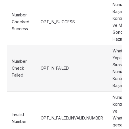
Numara
Başarıyl
Number
Kontrol E
Checked
OPT_IN_SUCCESS
ve Mesa
Success
Gönder
Hazır
WhatsAp
Yapılan 
Number
Sırasınd
Check
OPT_IN_FAILED
Numara
Failed
Kontrol
Başarısı
Numara
kontrol e
ve
Invalid
OPT_IN_FAILED_INVALID_NUMBER
WhatsAp
Number
geçersi