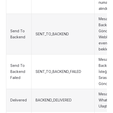
numara y
alındı
Mesaj
Backend
Send To
Gönderil
SENT_TO_BACKEND
Backend
Webhoo
eventi
bekleniy
Mesaj
Send To
Backen
Backend
SENT_TO_BACKEND_FAILED
İsteği
Failed
Sırasınd
Gönderi
Mesaj
Delivered
BACKEND_DELIVERED
WhatsAp
Ulaştı