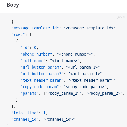
Body
json
  {
  "message_template_id"
: 
"<message_template_id>"
,
  "rows"
: [
    {
      "id"
: 
0
,
      "phone_number"
: 
"<phone_number>"
,
      "full_name"
: 
"<full_name>"
,
      "url_button_param"
: 
"<url_param_1>"
,
      "url_button_param2"
: 
"<url_param_1>"
,
      "text_header_param"
: 
"<text_header_param>"
,
      "copy_code_param"
: 
"<copy_code_param>"
,
      "params"
: [
"<body_param_1>"
, 
"<body_param_2>"
, 
    }
  ],
  "total_time"
: 
1
,
  "channel_id"
: 
"<channel_id>"
}