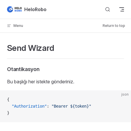
Skip to content
HeloRobo
Menu
Return to top
Send Wizard
Otantikasyon
Bu başlığı her istekte gönderiniz.
json
{
  "Authorization"
: 
"Bearer ${token}"
}