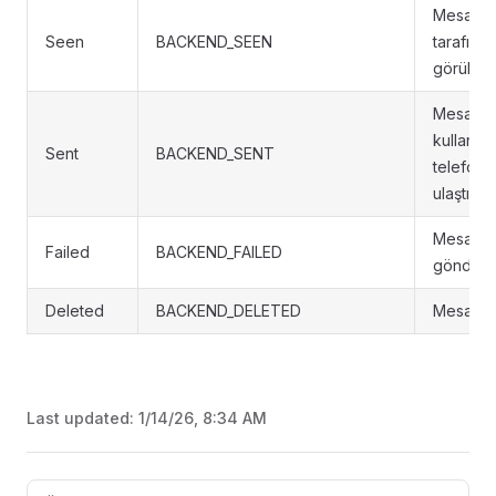
Mesaj mü
Seen
BACKEND_SEEN
tarafınd
görüldü
Mesaj
kullanıcı
Sent
BACKEND_SENT
telefonu
ulaştı
Mesaj
Failed
BACKEND_FAILED
gönderi
Deleted
BACKEND_DELETED
Mesaj sil
Last updated:
1/14/26, 8:34 AM
Pager