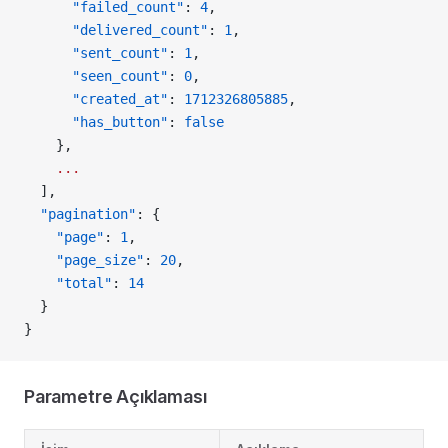
      "failed_count"
: 
4
,
      "delivered_count"
: 
1
,
      "sent_count"
: 
1
,
      "seen_count"
: 
0
,
      "created_at"
: 
1712326805885
,
      "has_button"
: 
false
    },
    ...
  ],
  "pagination"
: {
    "page"
: 
1
,
    "page_size"
: 
20
,
    "total"
: 
14
  }
}
Parametre Açıklaması