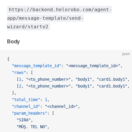
https://backend.helorobo.com/agent-
app/message-template/send-
wizard/startv2
Body
json
{
  "message_template_id"
: 
"<message_template_id>"
,
  "rows"
: [
    [
1
, 
"<to_phone_number>"
, 
"body1"
, 
"card1.body1"
, 
    [
2
, 
"<to_phone_number>"
, 
"body1"
, 
"card1.body1"
, 
  ],
  "total_time"
: 
1
,
  "channel_id"
: 
"<channel_id>"
,
  "param_headers"
: [
    "SIRA"
,
    "MÜŞ. TEL NO"
,