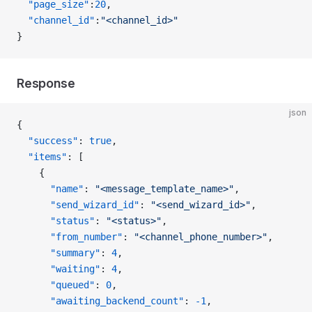
  "page_size"
:
20
,
  "channel_id"
:
"<channel_id>"
}
Response
json
{
  "success"
: 
true
,
  "items"
: [
    {
      "name"
: 
"<message_template_name>"
,
      "send_wizard_id"
: 
"<send_wizard_id>"
,
      "status"
: 
"<status>"
,
      "from_number"
: 
"<channel_phone_number>"
,
      "summary"
: 
4
,
      "waiting"
: 
4
,
      "queued"
: 
0
,
      "awaiting_backend_count"
: 
-1
,