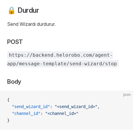
🔒 Durdur
Send Wizardı durdurur.
POST
https://backend.helorobo.com/agent-
app/message-template/send-wizard/stop
Body
json
{
  "send_wizard_id"
: 
"<send_wizard_id>"
,
  "channel_id"
: 
"<channel_id>"
}