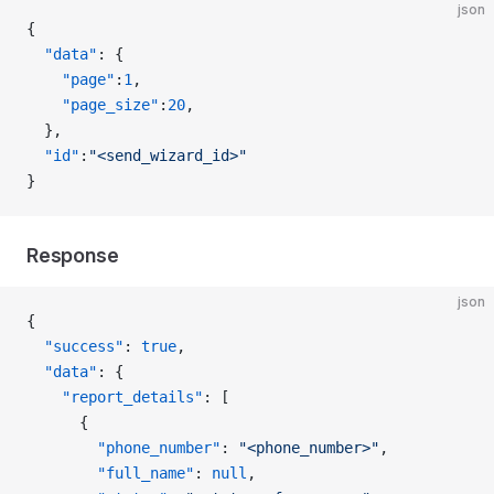
json
{
  "data"
: {
    "page"
:
1
,
    "page_size"
:
20
,
  },
  "id"
:
"<send_wizard_id>"
}
Response
json
{
  "success"
: 
true
,
  "data"
: {
    "report_details"
: [
      {
        "phone_number"
: 
"<phone_number>"
,
        "full_name"
: 
null
,