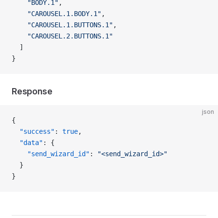
    "BODY.1"
,
    "CAROUSEL.1.BODY.1"
,
    "CAROUSEL.1.BUTTONS.1"
,
    "CAROUSEL.2.BUTTONS.1"
  ]
}
Response
json
{
  "success"
: 
true
,
  "data"
: {
    "send_wizard_id"
: 
"<send_wizard_id>"
  }
}